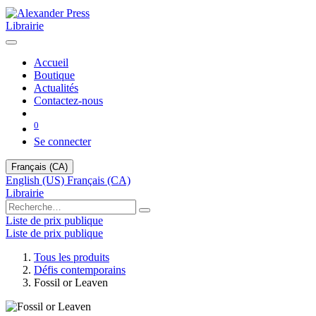
Librairie
Accueil
Boutique
Actualités
Contactez-nous
0
Se connecter
Français (CA)
English (US)
Français (CA)
Librairie
Liste de prix publique
Liste de prix publique
Tous les produits
Défis contemporains
Fossil or Leaven